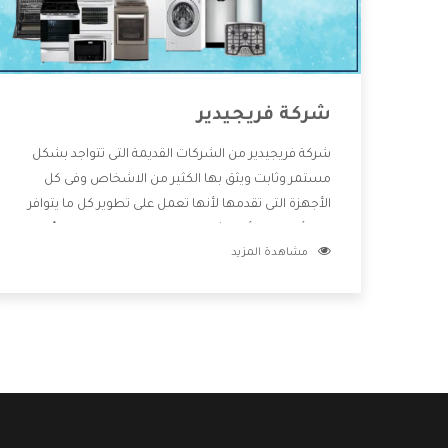
شركة فريجيدير
شركة فريجيدير من الشركات القديمة التى تتواجد بشكل
مستمر وثابت ويثق بها الكثير من الاشخاص وفى كل
الأجهزة التى تقدمها لأنها تعمل على تطوير كل ما يتوافر
فى الأسواق ولأنها شركة معروفة تهتم جدا بتوفير أفضل
مشاهدة المزيد
خدمات ما بعد البيع مع المنتجات وتقدم للعملاء أقوى
العروض والخصومات التى تسهل على المستهلك
الاستمتاع بشراء جميع ما نقدمه لكم معنا هتجد كل ما
هو جديد وأفضل