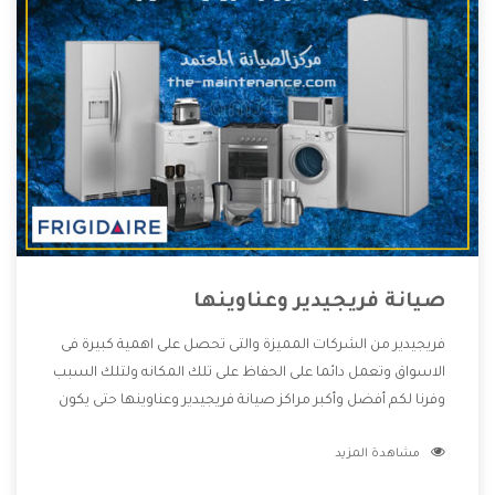
صيانة فريجيدير وعناوينها
فريجيدير من الشركات المميزة والتى تحصل على اهمية كبيرة فى
الاسواق وتعمل دائما على الحفاظ على تلك المكانه ولتلك السبب
وفرنا لكم أفضل وأكبر مراكز صيانة فريجيدير وعناوينها حتى يكون
قريب من كل العملاء ويستطيع القيام بتصليح جميع المنتجات
مشاهدة المزيد
دون اى ازعاج كما أننا نهتم بكل ما يحتاجه المستهلك لكى نحافظ
على ثقتهم بنا ،وهتستمتع بأقوى العروض والخدمات ما بعد البيع