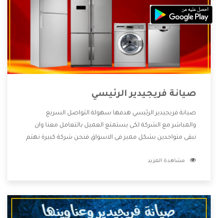
صيانة فريجيدير الرئيسي
صيانة فريجيدير الرئيسي هدفها سهولة التواصل السريع
والمباشر مع الشركة لكى يستمتع العميل بالتعامل معنا وان
نبقى متواجدين بشكل مميز فى الاسواق فنحن شركة كبيرة نهتم
بكل التفاصيل المهمة للعميل وان يستمتع بالخدمات التى تنفرد
مشاهدة المزيد
الشركة بها والتى تكون منها خدمة الصيانة التى تكون من أهم
الخدمات التى يرغب بها العميل لأنها تحافظ على كفاءة المنتج
كما أن شركة فريجيدير تقدم لنا جميع الأجهزة التى نبحث عنها
وأقوى الأسعار التى تكون مناسبة لكثير من العملاء