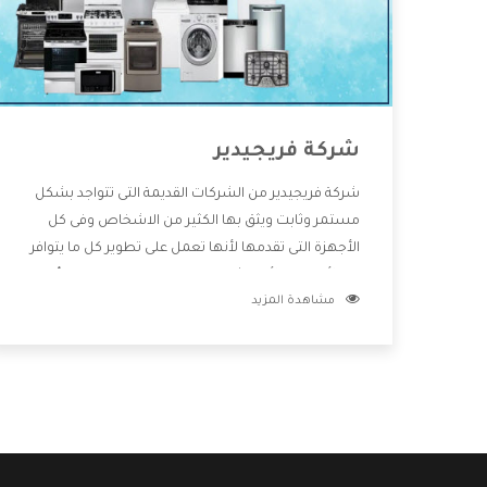
شركة فريجيدير
شركة فريجيدير من الشركات القديمة التى تتواجد بشكل
مستمر وثابت ويثق بها الكثير من الاشخاص وفى كل
الأجهزة التى تقدمها لأنها تعمل على تطوير كل ما يتوافر
فى الأسواق ولأنها شركة معروفة تهتم جدا بتوفير أفضل
مشاهدة المزيد
خدمات ما بعد البيع مع المنتجات وتقدم للعملاء أقوى
العروض والخصومات التى تسهل على المستهلك
الاستمتاع بشراء جميع ما نقدمه لكم معنا هتجد كل ما
هو جديد وأفضل