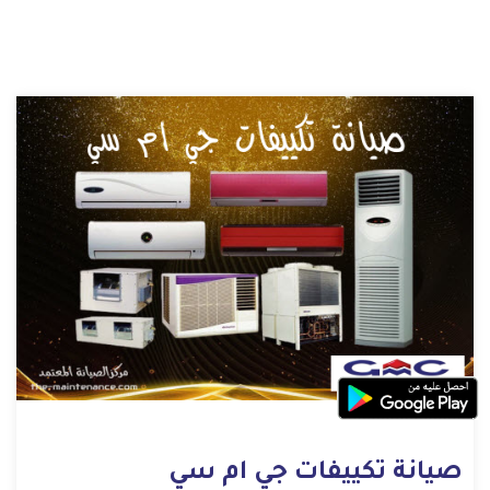
صيانة تكييفات جي ام سي