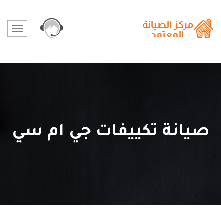
صيانة تكييفات جي ام سي