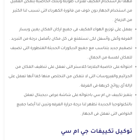
مهما تم استخدام المكيف لفترات طويلة وبتلك الخاصية يتمكن العميل
من استخدام الجهاز دون خوف من فاتورة الكهرباء التى تسبب لنا الكثير
من الازعاج .
يعمل على توزيع الهواء المكيف فى جميع اركان المكان يمين ويسار
الغرفه وأعلى وأسفل لكى نستمتع فى كل مكان بأفضل درجة من التبريد .
تصميم جديد يتناسب مع جميع الديكورات الحديثة المتطورة التى تضيف
للمكان لمسة من الجمال .
احتوائه على خاصية البلازما كلاستر التى تعمل على تنظيف المكان من
الجراثيم والفيروسات التى لا نتمكن من التخلص منها كما أنها تعمل على
ازالة أى روائح كريهة فى الغرفة .
يتميز تكييف جي ام سي باحتوائه على شاشة عرض ديجيتال تعمل
بالتكنولوجيا الجديدة تظهر لنا درجة حرارة الغرفه وتبين لنا أيضا جميع
الخواص التى تعمل فى الجهاز .
توكيل تكييفات جي ام سي