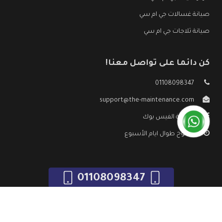
صيانة غسالات جي ام سي
صيانة ثلاجات جي ام سي
كن دائما على تواصل معنا!
01108098347
support@the-maintenance.com
صفحة الفيس بوك
مفتوح طوال ايام الأسبوع
01108098347
جميع الحقوق محفوظه ©
صيانة جي ام سي