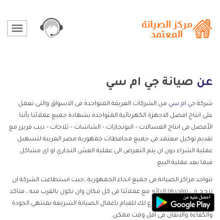
عن
صيانة جي ام سي
شركة
جي ام سي
من الشركات العريقة المتواجدة فى الاسواق والتى تعمل
على انتاج افضل الاجهزة الكهربائية المتواجدة بشهادة جميع عملائنا بأننا
الأفضل فى انتاج الغسالات – البوتجازات – الشاشات – ثلاجات – ديب فريزر مع
تقديم توكيل معتمد فى جميع محافظات جمهورية مصر العربية لتسهيل
عملية الشراء دون ان يتم التعرض الى عملية الغش التجاري او اى مشاكل
فيما بعد عملية البيع.
تتواجد مراكز الصيانة فى جميع انحاء الجمهورية ،حيث استطاعت الشركة ان
تنجح فى تواجدها الدائم مع عملائنا فى كل مكان وان تكون بالقرب منه ، فتاكد
انك سوف تجد اقرب فرع لك للقيام باعمال الصيانة السريعة بمنتهى الجودة
والكفاءة والاتقان فى اقل وقت ممكن.