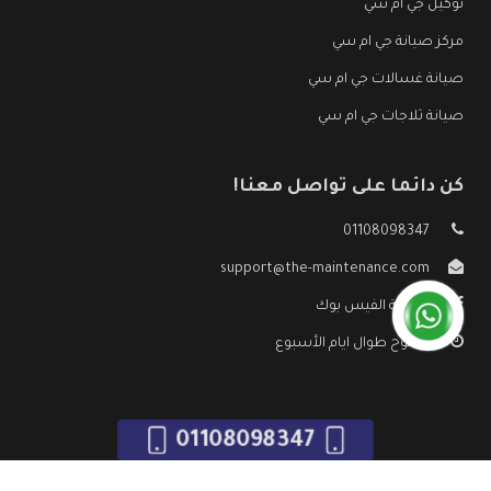
توكيل جي ام سي
مركز صيانة جي ام سي
صيانة غسالات جي ام سي
صيانة ثلاجات جي ام سي
كن دائما على تواصل معنا!
01108098347
support@the-maintenance.com
صفحة الفيس بوك
مفتوح طوال ايام الأسبوع
01108098347