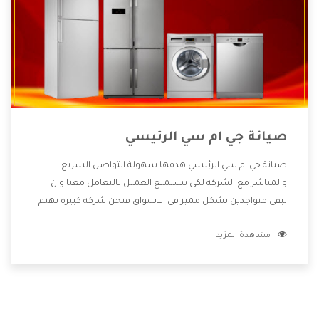
صيانة جي ام سي الرئيسي
صيانة جي ام سي الرئيسي هدفها سهولة التواصل السريع
والمباشر مع الشركة لكى يستمتع العميل بالتعامل معنا وان
نبقى متواجدين بشكل مميز فى الاسواق فنحن شركة كبيرة نهتم
بكل التفاصيل المهمة للعميل وان يستمتع بالخدمات التى تنفرد
مشاهدة المزيد
الشركة بها والتى تكون منها خدمة الصيانة التى تكون من أهم
الخدمات التى يرغب بها العميل لأنها تحافظ على كفاءة المنتج
كما أن شركة جي ام سي تقدم لنا جميع الأجهزة التى نبحث عنها
وأقوى الأسعار التى تكون مناسبة لكثير من العملاء