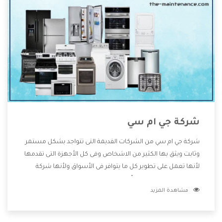
شركة جي ام سي
شركة جي ام سي من الشركات القديمة التى تتواجد بشكل مستمر
وثابت ويثق بها الكثير من الاشخاص وفى كل الأجهزة التى تقدمها
لأنها تعمل على تطوير كل ما يتوافر فى الأسواق ولأنها شركة
معروفة تهتم جدا بتوفير أفضل خدمات ما بعد البيع مع المنتجات
مشاهدة المزيد
وتقدم للعملاء أقوى العروض والخصومات التى تسهل على
المستهلك الاستمتاع بشراء جميع ما نقدمه لكم معنا هتجد كل
ما هو جديد وأفضل