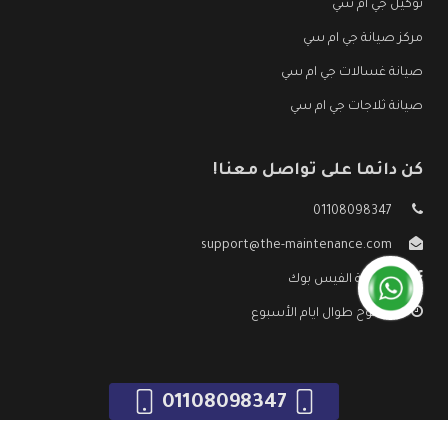
توكيل جي ام سي
مركز صيانة جي ام سي
صيانة غسالات جي ام سي
صيانة ثلاجات جي ام سي
كن دائما على تواصل معنا!
01108098347
support@the-maintenance.com
صفحة الفيس بوك
مفتوح طوال ايام الأسبوع
01108098347