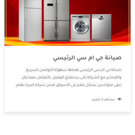
صيانة جي ام سي الرئيسي
صيانة جي ام سي الرئيسي هدفها سهولة التواصل السريع
والمباشر مع الشركة لكى يستمتع العميل بالتعامل معنا وان
نبقى متواجدين بشكل مميز فى الاسواق فنحن شركة كبيرة نهتم
بكل التفاصيل المهمة للعميل وان يستمتع بالخدمات التى تنفرد
مشاهدة المزيد
الشركة بها والتى تكون منها خدمة الصيانة التى تكون من أهم
الخدمات التى يرغب بها العميل لأنها تحافظ على كفاءة المنتج
كما أن شركة جي ام سي تقدم لنا جميع الأجهزة التى نبحث عنها
وأقوى الأسعار التى تكون مناسبة لكثير من العملاء