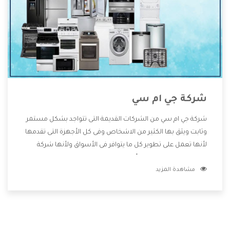
شركة جي ام سي
شركة جي ام سي من الشركات القديمة التى تتواجد بشكل مستمر
وثابت ويثق بها الكثير من الاشخاص وفى كل الأجهزة التى تقدمها
لأنها تعمل على تطوير كل ما يتوافر فى الأسواق ولأنها شركة
معروفة تهتم جدا بتوفير أفضل خدمات ما بعد البيع مع المنتجات
مشاهدة المزيد
وتقدم للعملاء أقوى العروض والخصومات التى تسهل على
المستهلك الاستمتاع بشراء جميع ما نقدمه لكم معنا هتجد كل
ما هو جديد وأفضل