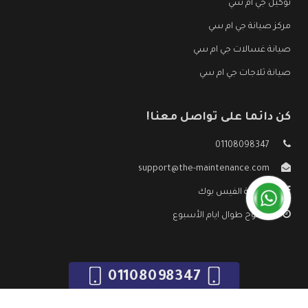
توكيل جي ام سي
مركز صيانة جي ام سي
صيانة غسالات جي ام سي
صيانة ثلاجات جي ام سي
كن دائما على تواصل معنا!
01108098347
support@the-maintenance.com
صفحة الفيس بوك
مفتوح طوال ايام الأسبوع
01108098347