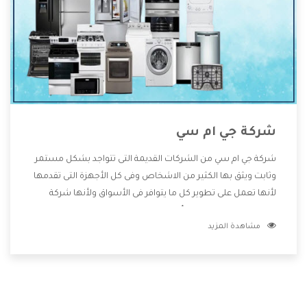
شركة جي ام سي
شركة جي ام سي من الشركات القديمة التى تتواجد بشكل مستمر
وثابت ويثق بها الكثير من الاشخاص وفى كل الأجهزة التى تقدمها
لأنها تعمل على تطوير كل ما يتوافر فى الأسواق ولأنها شركة
معروفة تهتم جدا بتوفير أفضل خدمات ما بعد البيع مع المنتجات
مشاهدة المزيد
وتقدم للعملاء أقوى العروض والخصومات التى تسهل على
المستهلك الاستمتاع بشراء جميع ما نقدمه لكم معنا هتجد كل
ما هو جديد وأفضل