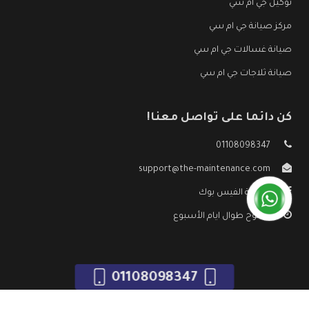
توكيل جي ام سي
مركز صيانة جي ام سي
صيانة غسالات جي ام سي
صيانة ثلاجات جي ام سي
كن دائما على تواصل معنا!
01108098347
support@the-maintenance.com
صفحة الفيس بوك
مفتوح طوال ايام الأسبوع
01108098347