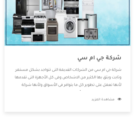
شركة جي ام سي
شركة جي ام سي من الشركات القديمة التى تتواجد بشكل مستمر
وثابت ويثق بها الكثير من الاشخاص وفى كل الأجهزة التى تقدمها
لأنها تعمل على تطوير كل ما يتوافر فى الأسواق ولأنها شركة
معروفة تهتم جدا بتوفير أفضل خدمات ما بعد البيع مع المنتجات
مشاهدة المزيد
وتقدم للعملاء أقوى العروض والخصومات التى تسهل على
المستهلك الاستمتاع بشراء جميع ما نقدمه لكم معنا هتجد كل
ما هو جديد وأفضل