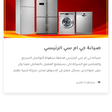
صيانة جي ام سي الرئيسي
صيانة جي ام سي الرئيسي هدفها سهولة التواصل السريع
والمباشر مع الشركة لكى يستمتع العميل بالتعامل معنا وان
نبقى متواجدين بشكل مميز فى الاسواق فنحن شركة كبيرة نهتم
بكل التفاصيل المهمة للعميل وان يستمتع بالخدمات التى تنفرد
مشاهدة المزيد
الشركة بها والتى تكون منها خدمة الصيانة التى تكون من أهم
الخدمات التى يرغب بها العميل لأنها تحافظ على كفاءة المنتج
كما أن شركة جي ام سي تقدم لنا جميع الأجهزة التى نبحث عنها
وأقوى الأسعار التى تكون مناسبة لكثير من العملاء