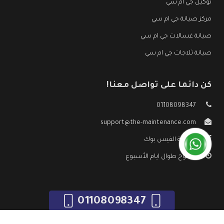
توكيل جي ام سي
مركز صيانة جي ام سي
صيانة غسالات جي ام سي
صيانة ثلاجات جي ام سي
كن دائما على تواصل معنا!
01108098347
support@the-maintenance.com
صفحة الفيس بوك
مفتوح طوال ايام الأسبوع
01108098347