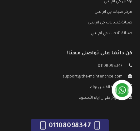
توكيل جي ام سي
مركز صيانة جي ام سي
صيانة غسالات جي ام سي
صيانة ثلاجات جي ام سي
كن دائما على تواصل معنا!
01108098347
support@the-maintenance.com
صفحة الفيس بوك
مفتوح طوال ايام الأسبوع
01108098347