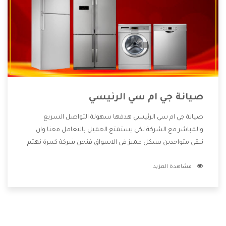
صيانة جي ام سي الرئيسي
صيانة جي ام سي الرئيسي هدفها سهولة التواصل السريع
والمباشر مع الشركة لكى يستمتع العميل بالتعامل معنا وان
نبقى متواجدين بشكل مميز فى الاسواق فنحن شركة كبيرة نهتم
بكل التفاصيل المهمة للعميل وان يستمتع بالخدمات التى تنفرد
مشاهدة المزيد
الشركة بها والتى تكون منها خدمة الصيانة التى تكون من أهم
الخدمات التى يرغب بها العميل لأنها تحافظ على كفاءة المنتج
كما أن شركة جي ام سي تقدم لنا جميع الأجهزة التى نبحث عنها
وأقوى الأسعار التى تكون مناسبة لكثير من العملاء