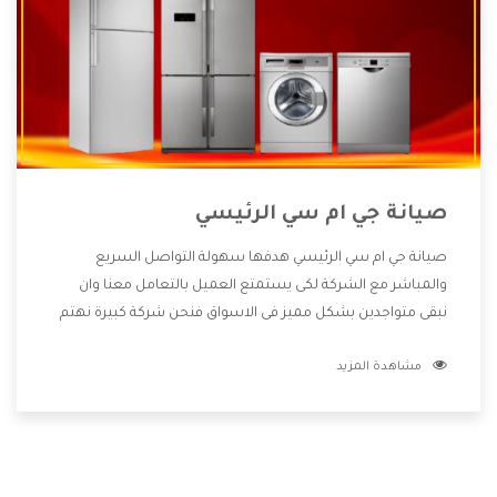
صيانة جي ام سي الرئيسي
صيانة جي ام سي الرئيسي هدفها سهولة التواصل السريع
والمباشر مع الشركة لكى يستمتع العميل بالتعامل معنا وان
نبقى متواجدين بشكل مميز فى الاسواق فنحن شركة كبيرة نهتم
بكل التفاصيل المهمة للعميل وان يستمتع بالخدمات التى تنفرد
مشاهدة المزيد
الشركة بها والتى تكون منها خدمة الصيانة التى تكون من أهم
الخدمات التى يرغب بها العميل لأنها تحافظ على كفاءة المنتج
كما أن شركة جي ام سي تقدم لنا جميع الأجهزة التى نبحث عنها
وأقوى الأسعار التى تكون مناسبة لكثير من العملاء