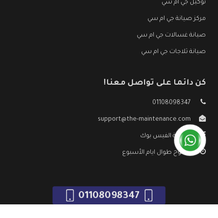
توكيل جي ام سي
مركز صيانة جي ام سي
صيانة غسالات جي ام سي
صيانة ثلاجات جي ام سي
كن دائما على تواصل معنا!
01108098347
support@the-maintenance.com
صفحة الفيس بوك
مفتوح طوال ايام الأسبوع
01108098347