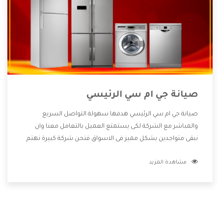
صيانة جي ام سي الرئيسي
صيانة جي ام سي الرئيسي هدفها سهولة التواصل السريع
والمباشر مع الشركة لكى يستمتع العميل بالتعامل معنا وان
نبقى متواجدين بشكل مميز فى الاسواق فنحن شركة كبيرة نهتم
بكل التفاصيل المهمة للعميل وان يستمتع بالخدمات التى تنفرد
مشاهدة المزيد
الشركة بها والتى تكون منها خدمة الصيانة التى تكون من أهم
الخدمات التى يرغب بها العميل لأنها تحافظ على كفاءة المنتج
كما أن شركة جي ام سي تقدم لنا جميع الأجهزة التى نبحث عنها
وأقوى الأسعار التى تكون مناسبة لكثير من العملاء