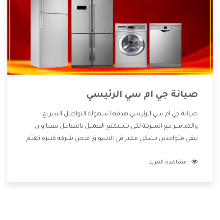
صيانة جي ام سي الرئيسي
صيانة جي ام سي الرئيسي هدفها سهولة التواصل السريع
والمباشر مع الشركة لكى يستمتع العميل بالتعامل معنا وان
نبقى متواجدين بشكل مميز فى الاسواق فنحن شركة كبيرة نهتم
بكل التفاصيل المهمة للعميل وان يستمتع بالخدمات التى تنفرد
مشاهدة المزيد
الشركة بها والتى تكون منها خدمة الصيانة التى تكون من أهم
الخدمات التى يرغب بها العميل لأنها تحافظ على كفاءة المنتج
كما أن شركة جي ام سي تقدم لنا جميع الأجهزة التى نبحث عنها
وأقوى الأسعار التى تكون مناسبة لكثير من العملاء