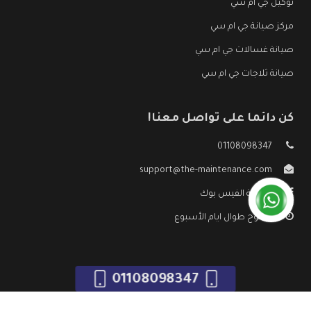
توكيل جي ام سي
مركز صيانة جي ام سي
صيانة غسالات جي ام سي
صيانة ثلاجات جي ام سي
كن دائما على تواصل معنا!
01108098347
support@the-maintenance.com
صفحة الفيس بوك
مفتوح طوال ايام الأسبوع
01108098347