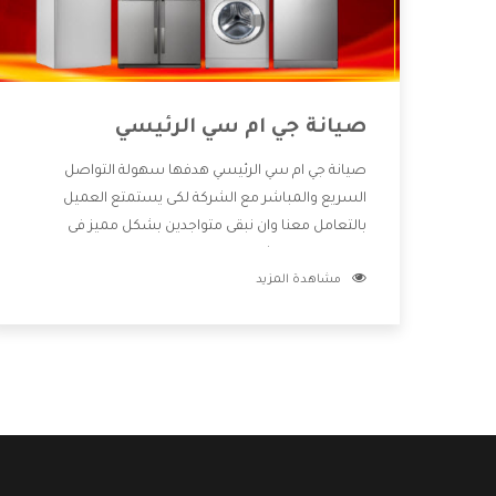
صيانة جي ام سي الرئيسي
صيانة جي ام سي الرئيسي هدفها سهولة التواصل
السريع والمباشر مع الشركة لكى يستمتع العميل
بالتعامل معنا وان نبقى متواجدين بشكل مميز فى
الاسواق فنحن شركة كبيرة نهتم بكل التفاصيل المهمة
مشاهدة المزيد
للعميل وان يستمتع بالخدمات التى تنفرد الشركة بها
والتى تكون منها خدمة الصيانة التى تكون من أهم
الخدمات التى يرغب بها العميل لأنها تحافظ على كفاءة
المنتج كما أن شركة جي ام سي تقدم لنا جميع الأجهزة
التى نبحث عنها وأقوى الأسعار التى تكون مناسبة لكثير
من العملاء