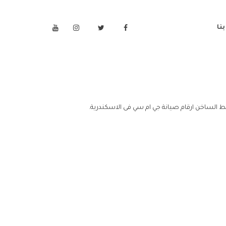
نا
ط الساخن ارقام صيانة جي ام سي فى الاسكندرية.