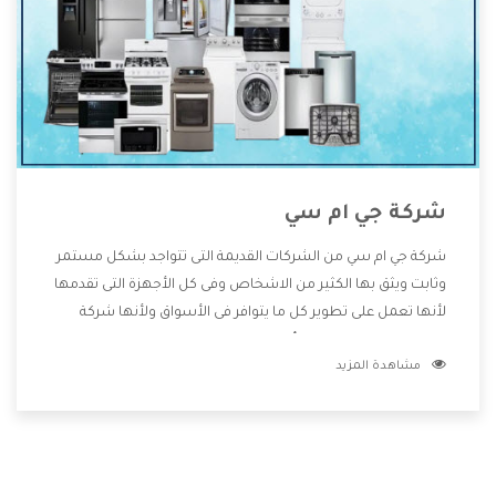
شركة جي ام سي
شركة جي ام سي من الشركات القديمة التى تتواجد بشكل مستمر
وثابت ويثق بها الكثير من الاشخاص وفى كل الأجهزة التى تقدمها
لأنها تعمل على تطوير كل ما يتوافر فى الأسواق ولأنها شركة
معروفة تهتم جدا بتوفير أفضل خدمات ما بعد البيع مع المنتجات
مشاهدة المزيد
وتقدم للعملاء أقوى العروض والخصومات التى تسهل على
المستهلك الاستمتاع بشراء جميع ما نقدمه لكم معنا هتجد كل
ما هو جديد وأفضل