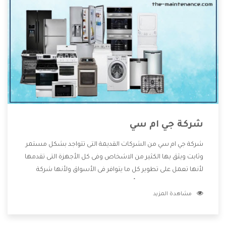
شركة جي ام سي
شركة جي ام سي من الشركات القديمة التى تتواجد بشكل مستمر
وثابت ويثق بها الكثير من الاشخاص وفى كل الأجهزة التى تقدمها
لأنها تعمل على تطوير كل ما يتوافر فى الأسواق ولأنها شركة
معروفة تهتم جدا بتوفير أفضل خدمات ما بعد البيع مع المنتجات
مشاهدة المزيد
وتقدم للعملاء أقوى العروض والخصومات التى تسهل على
المستهلك الاستمتاع بشراء جميع ما نقدمه لكم معنا هتجد كل
ما هو جديد وأفضل