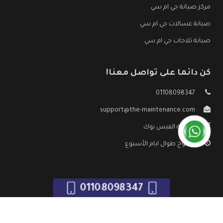
مركز صيانة جي ام سي
صيانة غسالات جي ام سي
صيانة ثلاجات جي ام سي
كن دائما على تواصل معنا!
01108098347
support@the-maintenance.com
صفحة الفيس بوك
مفتوح طوال ايام الأسبوع
01108098347
جميع الحقوق محفوظه ©
صيانة جي ام سي