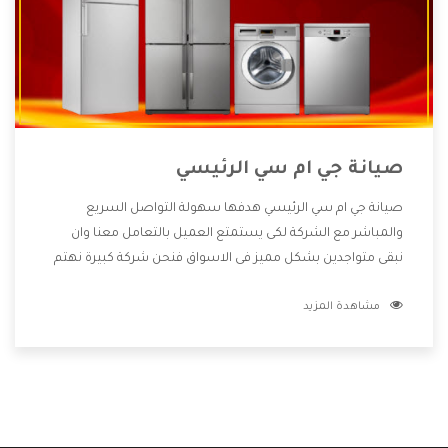
صيانة جي ام سي الرئيسي
صيانة جي ام سي الرئيسي هدفها سهولة التواصل السريع
والمباشر مع الشركة لكى يستمتع العميل بالتعامل معنا وان
نبقى متواجدين بشكل مميز فى الاسواق فنحن شركة كبيرة نهتم
بكل التفاصيل المهمة للعميل وان يستمتع بالخدمات التى تنفرد
مشاهدة المزيد
الشركة بها والتى تكون منها خدمة الصيانة التى تكون من أهم
الخدمات التى يرغب بها العميل لأنها تحافظ على كفاءة المنتج
كما أن شركة جي ام سي تقدم لنا جميع الأجهزة التى نبحث عنها
وأقوى الأسعار التى تكون مناسبة لكثير من العملاء