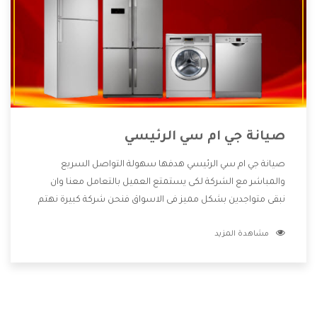
صيانة جي ام سي الرئيسي
صيانة جي ام سي الرئيسي هدفها سهولة التواصل السريع
والمباشر مع الشركة لكى يستمتع العميل بالتعامل معنا وان
نبقى متواجدين بشكل مميز فى الاسواق فنحن شركة كبيرة نهتم
بكل التفاصيل المهمة للعميل وان يستمتع بالخدمات التى تنفرد
مشاهدة المزيد
الشركة بها والتى تكون منها خدمة الصيانة التى تكون من أهم
الخدمات التى يرغب بها العميل لأنها تحافظ على كفاءة المنتج
كما أن شركة جي ام سي تقدم لنا جميع الأجهزة التى نبحث عنها
وأقوى الأسعار التى تكون مناسبة لكثير من العملاء