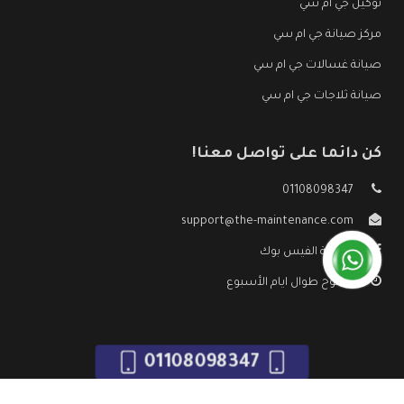
توكيل جي ام سي
مركز صيانة جي ام سي
صيانة غسالات جي ام سي
صيانة ثلاجات جي ام سي
كن دائما على تواصل معنا!
01108098347
support@the-maintenance.com
صفحة الفيس بوك
مفتوح طوال ايام الأسبوع
01108098347