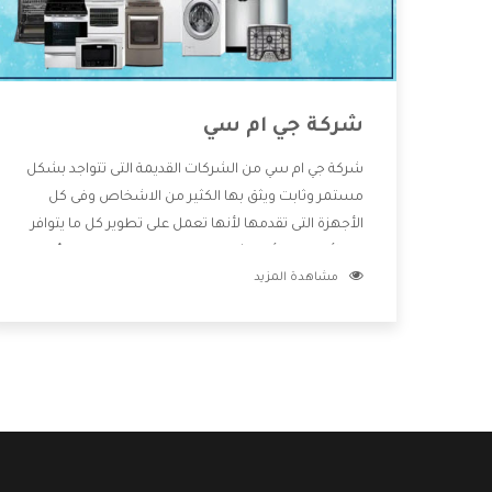
شركة جي ام سي
شركة جي ام سي من الشركات القديمة التى تتواجد بشكل
مستمر وثابت ويثق بها الكثير من الاشخاص وفى كل
الأجهزة التى تقدمها لأنها تعمل على تطوير كل ما يتوافر
فى الأسواق ولأنها شركة معروفة تهتم جدا بتوفير أفضل
مشاهدة المزيد
خدمات ما بعد البيع مع المنتجات وتقدم للعملاء أقوى
العروض والخصومات التى تسهل على المستهلك
الاستمتاع بشراء جميع ما نقدمه لكم معنا هتجد كل ما
هو جديد وأفضل