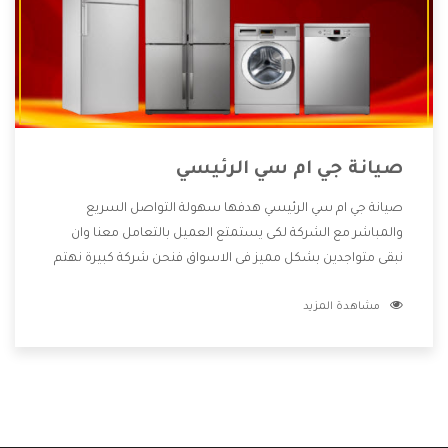
صيانة جي ام سي الرئيسي
صيانة جي ام سي الرئيسي هدفها سهولة التواصل السريع
والمباشر مع الشركة لكى يستمتع العميل بالتعامل معنا وان
نبقى متواجدين بشكل مميز فى الاسواق فنحن شركة كبيرة نهتم
بكل التفاصيل المهمة للعميل وان يستمتع بالخدمات التى تنفرد
مشاهدة المزيد
الشركة بها والتى تكون منها خدمة الصيانة التى تكون من أهم
الخدمات التى يرغب بها العميل لأنها تحافظ على كفاءة المنتج
كما أن شركة جي ام سي تقدم لنا جميع الأجهزة التى نبحث عنها
وأقوى الأسعار التى تكون مناسبة لكثير من العملاء