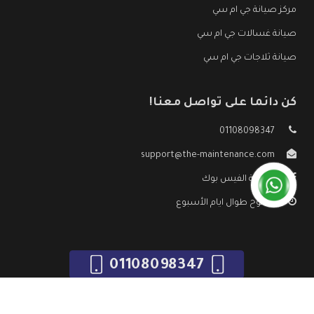
مركز صيانة جي ام سي
صيانة غسالات جي ام سي
صيانة ثلاجات جي ام سي
كن دائما على تواصل معنا!
01108098347
support@the-maintenance.com
صفحة الفيس بوك
مفتوح طوال ايام الأسبوع
01108098347
جميع الحقوق محفوظه ©
صيانة جي ام سي