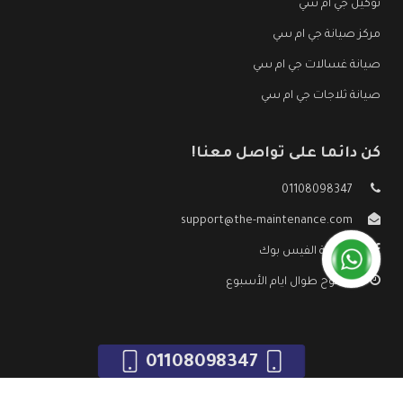
توكيل جي ام سي
مركز صيانة جي ام سي
صيانة غسالات جي ام سي
صيانة ثلاجات جي ام سي
كن دائما على تواصل معنا!
01108098347
support@the-maintenance.com
صفحة الفيس بوك
مفتوح طوال ايام الأسبوع
01108098347