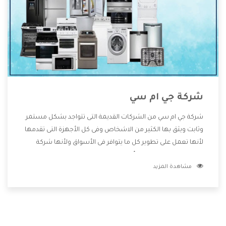
شركة جي ام سي
شركة جي ام سي من الشركات القديمة التى تتواجد بشكل مستمر
وثابت ويثق بها الكثير من الاشخاص وفى كل الأجهزة التى تقدمها
لأنها تعمل على تطوير كل ما يتوافر فى الأسواق ولأنها شركة
معروفة تهتم جدا بتوفير أفضل خدمات ما بعد البيع مع المنتجات
مشاهدة المزيد
وتقدم للعملاء أقوى العروض والخصومات التى تسهل على
المستهلك الاستمتاع بشراء جميع ما نقدمه لكم معنا هتجد كل
ما هو جديد وأفضل