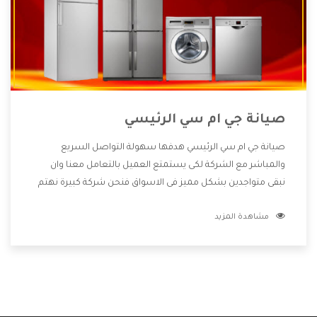
صيانة جي ام سي الرئيسي
صيانة جي ام سي الرئيسي هدفها سهولة التواصل السريع
والمباشر مع الشركة لكى يستمتع العميل بالتعامل معنا وان
نبقى متواجدين بشكل مميز فى الاسواق فنحن شركة كبيرة نهتم
بكل التفاصيل المهمة للعميل وان يستمتع بالخدمات التى تنفرد
مشاهدة المزيد
الشركة بها والتى تكون منها خدمة الصيانة التى تكون من أهم
الخدمات التى يرغب بها العميل لأنها تحافظ على كفاءة المنتج
كما أن شركة جي ام سي تقدم لنا جميع الأجهزة التى نبحث عنها
وأقوى الأسعار التى تكون مناسبة لكثير من العملاء