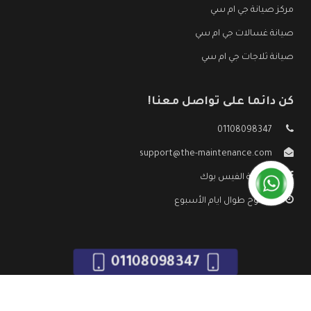
مركز صيانة جي ام سي
صيانة غسالات جي ام سي
صيانة ثلاجات جي ام سي
كن دائما على تواصل معنا!
01108098347
support@the-maintenance.com
صفحة الفيس بوك
مفتوح طوال ايام الأسبوع
01108098347
جميع الحقوق محفوظه ©
صيانة جي ام سي