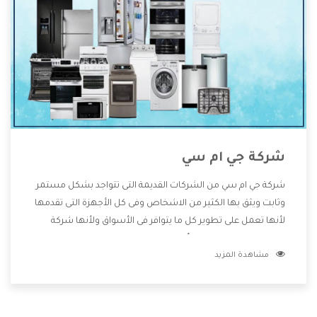
شركة جي ام سي
شركة جي ام سي من الشركات القديمة التى تتواجد بشكل مستمر
وثابت ويثق بها الكثير من الاشخاص وفى كل الأجهزة التى تقدمها
لأنها تعمل على تطوير كل ما يتوافر فى الأسواق ولأنها شركة
معروفة تهتم جدا بتوفير أفضل خدمات ما بعد البيع مع المنتجات
مشاهدة المزيد
وتقدم للعملاء أقوى العروض والخصومات التى تسهل على
المستهلك الاستمتاع بشراء جميع ما نقدمه لكم معنا هتجد كل
ما هو جديد وأفضل