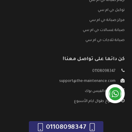
ارقام صيانة جي ام سي
توكيل جي ام سي
مركز صيانة جي ام سي
صيانة غسالات جي ام سي
صيانة ثلاجات جي ام سي
كن دائما على تواصل معنا!
01108098347
support@the-maintenance.com
صفحة الفيس بوك
مفتوح طوال ايام الأسبوع
01108098347