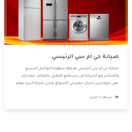
صيانة جي ام سي الرئيسي
صيانة جي ام سي الرئيسي هدفها سهولة التواصل السريع
والمباشر مع الشركة لكى يستمتع العميل بالتعامل معنا وان
نبقى متواجدين بشكل مميز فى الاسواق فنحن شركة كبيرة نهتم
بكل التفاصيل المهمة للعميل وان يستمتع بالخدمات التى تنفرد
مشاهدة المزيد
الشركة بها والتى تكون منها خدمة الصيانة التى تكون من أهم
الخدمات التى يرغب بها العميل لأنها تحافظ على كفاءة المنتج
كما أن شركة جي ام سي تقدم لنا جميع الأجهزة التى نبحث عنها
وأقوى الأسعار التى تكون مناسبة لكثير من العملاء