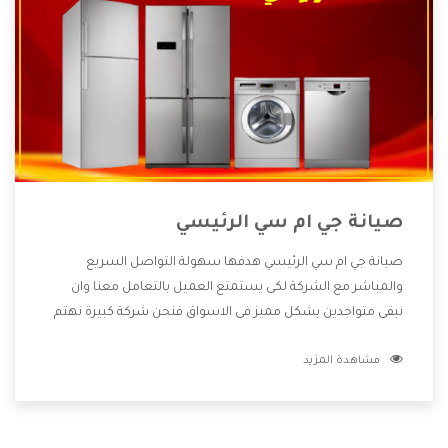
صيانة جي ام سي الرئيسي
صيانة جي ام سي الرئيسي هدفها سهولة التواصل السريع
والمباشر مع الشركة لكى يستمتع العميل بالتعامل معنا وان
نبقى متواجدين بشكل مميز فى الاسواق فنحن شركة كبيرة نهتم
بكل التفاصيل المهمة للعميل وان يستمتع بالخدمات التى تنفرد
مشاهدة المزيد
الشركة بها والتى تكون منها خدمة الصيانة التى تكون من أهم
الخدمات التى يرغب بها العميل لأنها تحافظ على كفاءة المنتج
كما أن شركة جي ام سي تقدم لنا جميع الأجهزة التى نبحث عنها
وأقوى الأسعار التى تكون مناسبة لكثير من العملاء