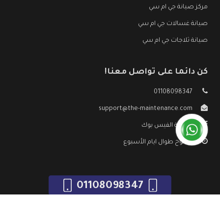
مركز صيانة جي ام سي
صيانة غسالات جي ام سي
صيانة ثلاجات جي ام سي
كن دائما على تواصل معنا!
01108098347
support@the-maintenance.com
صفحة الفيس بوك
مفتوح طوال ايام الأسبوع
01108098347
جميع الحقوق محفوظه ©
صيانة جي ام سي