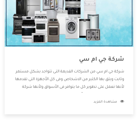
شركة جي ام سي
شركة جي ام سي من الشركات القديمة التى تتواجد بشكل مستمر
وثابت ويثق بها الكثير من الاشخاص وفى كل الأجهزة التى تقدمها
لأنها تعمل على تطوير كل ما يتوافر فى الأسواق ولأنها شركة
معروفة تهتم جدا بتوفير أفضل خدمات ما بعد البيع مع المنتجات
مشاهدة المزيد
وتقدم للعملاء أقوى العروض والخصومات التى تسهل على
المستهلك الاستمتاع بشراء جميع ما نقدمه لكم معنا هتجد كل
ما هو جديد وأفضل