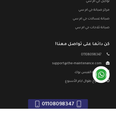
توكيل جي ام سي
مركز صيانة جي ام سي
صيانة غسالات جي ام سي
صيانة ثلاجات جي ام سي
كن دائما على تواصل معنا!
01108098347
support@the-maintenance.com
صفحة الفيس بوك
مفتوح طوال ايام الأسبوع
01108098347