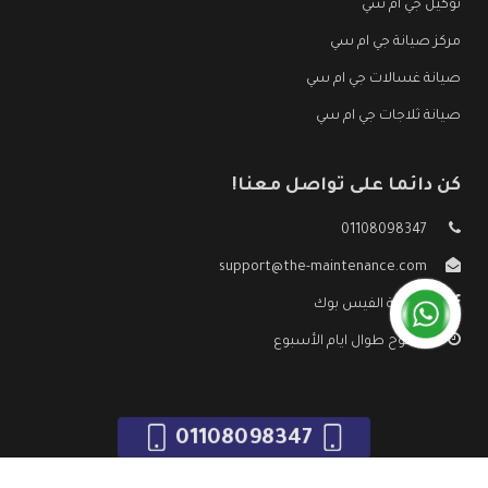
توكيل جي ام سي
مركز صيانة جي ام سي
صيانة غسالات جي ام سي
صيانة ثلاجات جي ام سي
كن دائما على تواصل معنا!
01108098347
support@the-maintenance.com
صفحة الفيس بوك
مفتوح طوال ايام الأسبوع
01108098347