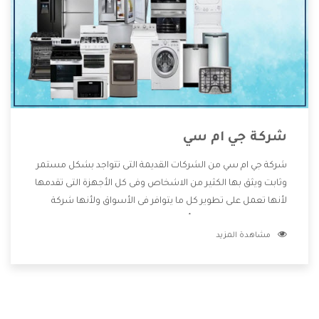
شركة جي ام سي
شركة جي ام سي من الشركات القديمة التى تتواجد بشكل مستمر
وثابت ويثق بها الكثير من الاشخاص وفى كل الأجهزة التى تقدمها
لأنها تعمل على تطوير كل ما يتوافر فى الأسواق ولأنها شركة
معروفة تهتم جدا بتوفير أفضل خدمات ما بعد البيع مع المنتجات
مشاهدة المزيد
وتقدم للعملاء أقوى العروض والخصومات التى تسهل على
المستهلك الاستمتاع بشراء جميع ما نقدمه لكم معنا هتجد كل
ما هو جديد وأفضل