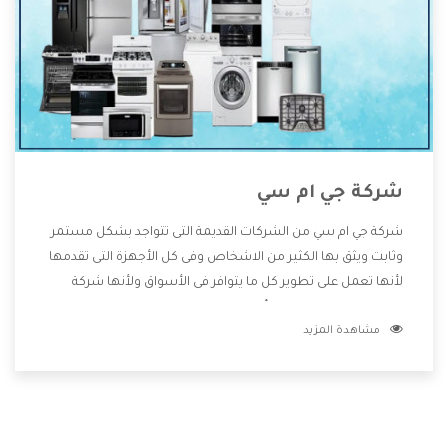
شركة جي ام سي
شركة جي ام سي من الشركات القديمة التى تتواجد بشكل مستمر
وثابت ويثق بها الكثير من الاشخاص وفى كل الأجهزة التى تقدمها
لأنها تعمل على تطوير كل ما يتوافر فى الأسواق ولأنها شركة
معروفة تهتم جدا بتوفير أفضل خدمات ما بعد البيع مع المنتجات
مشاهدة المزيد
وتقدم للعملاء أقوى العروض والخصومات التى تسهل على
المستهلك الاستمتاع بشراء جميع ما نقدمه لكم معنا هتجد كل
ما هو جديد وأفضل