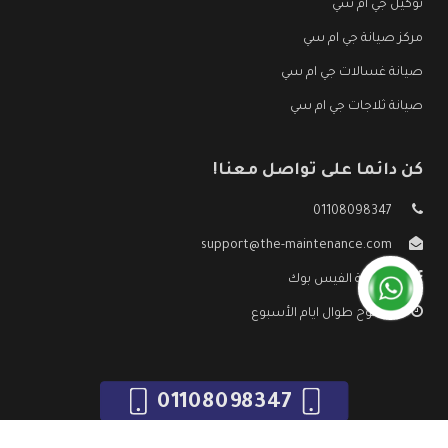
توكيل جي ام سي
مركز صيانة جي ام سي
صيانة غسالات جي ام سي
صيانة ثلاجات جي ام سي
كن دائما على تواصل معنا!
01108098347
support@the-maintenance.com
صفحة الفيس بوك
مفتوح طوال ايام الأسبوع
01108098347