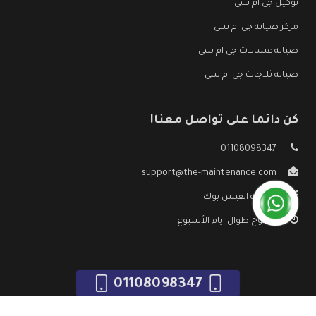
توكيل جي ام سي
مركز صيانة جي ام سي
صيانة غسالات جي ام سي
صيانة ثلاجات جي ام سي
كن دائما على تواصل معنا!
01108098347
support@the-maintenance.com
صفحة الفيس بوك
مفتوح طوال ايام الأسبوع
01108098347