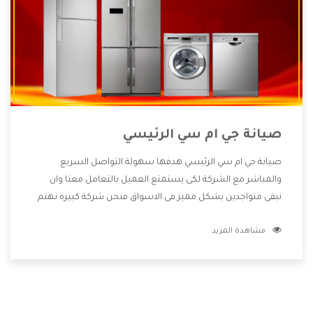
صيانة جي ام سي الرئيسي
صيانة جي ام سي الرئيسي هدفها سهولة التواصل السريع
والمباشر مع الشركة لكى يستمتع العميل بالتعامل معنا وان
نبقى متواجدين بشكل مميز فى الاسواق فنحن شركة كبيرة نهتم
بكل التفاصيل المهمة للعميل وان يستمتع بالخدمات التى تنفرد
مشاهدة المزيد
الشركة بها والتى تكون منها خدمة الصيانة التى تكون من أهم
الخدمات التى يرغب بها العميل لأنها تحافظ على كفاءة المنتج
كما أن شركة جي ام سي تقدم لنا جميع الأجهزة التى نبحث عنها
وأقوى الأسعار التى تكون مناسبة لكثير من العملاء