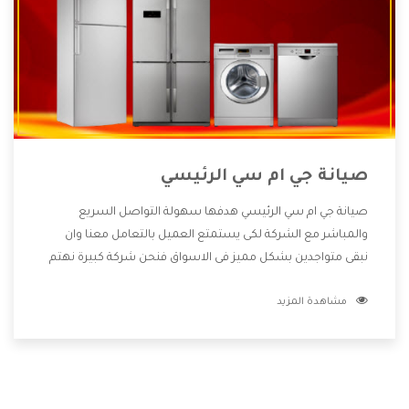
صيانة جي ام سي الرئيسي
صيانة جي ام سي الرئيسي هدفها سهولة التواصل السريع
والمباشر مع الشركة لكى يستمتع العميل بالتعامل معنا وان
نبقى متواجدين بشكل مميز فى الاسواق فنحن شركة كبيرة نهتم
بكل التفاصيل المهمة للعميل وان يستمتع بالخدمات التى تنفرد
مشاهدة المزيد
الشركة بها والتى تكون منها خدمة الصيانة التى تكون من أهم
الخدمات التى يرغب بها العميل لأنها تحافظ على كفاءة المنتج
كما أن شركة جي ام سي تقدم لنا جميع الأجهزة التى نبحث عنها
وأقوى الأسعار التى تكون مناسبة لكثير من العملاء