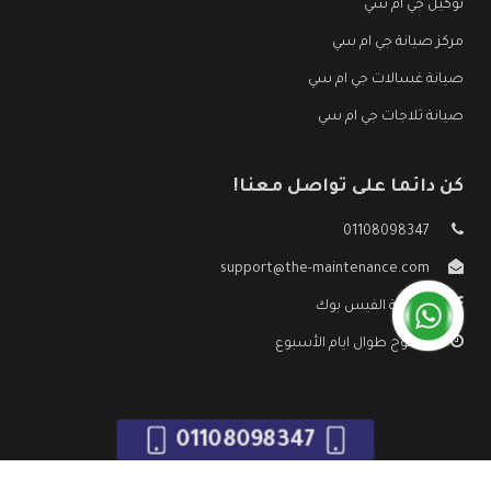
توكيل جي ام سي
مركز صيانة جي ام سي
صيانة غسالات جي ام سي
صيانة ثلاجات جي ام سي
كن دائما على تواصل معنا!
01108098347
support@the-maintenance.com
صفحة الفيس بوك
مفتوح طوال ايام الأسبوع
01108098347