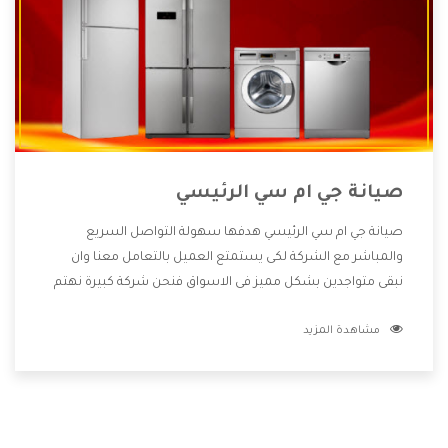
صيانة جي ام سي الرئيسي
صيانة جي ام سي الرئيسي هدفها سهولة التواصل السريع
والمباشر مع الشركة لكى يستمتع العميل بالتعامل معنا وان
نبقى متواجدين بشكل مميز فى الاسواق فنحن شركة كبيرة نهتم
بكل التفاصيل المهمة للعميل وان يستمتع بالخدمات التى تنفرد
مشاهدة المزيد
الشركة بها والتى تكون منها خدمة الصيانة التى تكون من أهم
الخدمات التى يرغب بها العميل لأنها تحافظ على كفاءة المنتج
كما أن شركة جي ام سي تقدم لنا جميع الأجهزة التى نبحث عنها
وأقوى الأسعار التى تكون مناسبة لكثير من العملاء