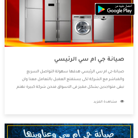
صيانة جي ام سي الرئيسي
صيانة جي ام سي الرئيسي هدفها سهولة التواصل السريع
والمباشر مع الشركة لكى يستمتع العميل بالتعامل معنا وان
نبقى متواجدين بشكل مميز فى الاسواق فنحن شركة كبيرة نهتم
بكل التفاصيل المهمة للعميل وان يستمتع بالخدمات التى تنفرد
مشاهدة المزيد
الشركة بها والتى تكون منها خدمة الصيانة التى تكون من أهم
الخدمات التى يرغب بها العميل لأنها تحافظ على كفاءة المنتج
كما أن شركة جي ام سي تقدم لنا جميع الأجهزة التى نبحث عنها
وأقوى الأسعار التى تكون مناسبة لكثير من العملاء