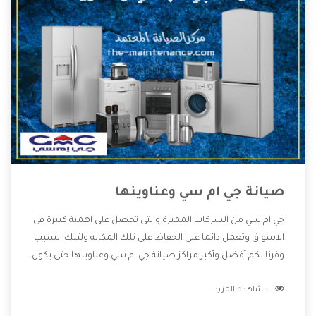
صيانة جي ام سي وعناوينها
جي ام سي من الشركات المميزة والتى تحصل على اهمية كبيرة فى
الاسواق وتعمل دائما على الحفاظ على تلك المكانه ولتلك السبب
وفرنا لكم أفضل وأكبر مراكز صيانة جي ام سي وعناوينها حتى يكون
قريب من كل العملاء ويستطيع القيام بتصليح جميع المنتجات
مشاهدة المزيد
دون اى ازعاج كما أننا نهتم بكل ما يحتاجه المستهلك لكى نحافظ
على ثقتهم بنا ،وهتستمتع بأقوى العروض والخدمات ما بعد البيع