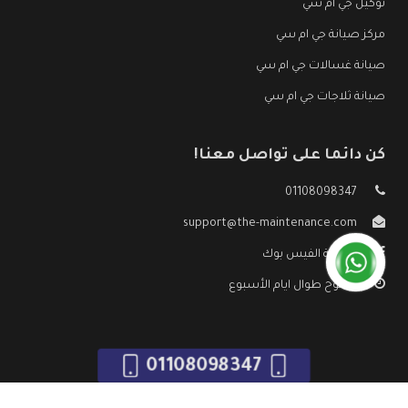
توكيل جي ام سي
مركز صيانة جي ام سي
صيانة غسالات جي ام سي
صيانة ثلاجات جي ام سي
كن دائما على تواصل معنا!
01108098347
support@the-maintenance.com
صفحة الفيس بوك
مفتوح طوال ايام الأسبوع
01108098347