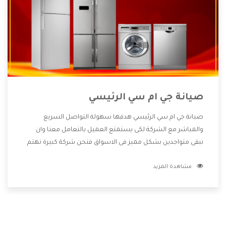
صيانة جي ام سي الرئيسي
صيانة جي ام سي الرئيسي هدفها سهولة التواصل السريع
والمباشر مع الشركة لكى يستمتع العميل بالتعامل معنا وان
نبقى متواجدين بشكل مميز فى الاسواق فنحن شركة كبيرة نهتم
بكل التفاصيل المهمة للعميل وان يستمتع بالخدمات التى تنفرد
مشاهدة المزيد
الشركة بها والتى تكون منها خدمة الصيانة التى تكون من أهم
الخدمات التى يرغب بها العميل لأنها تحافظ على كفاءة المنتج
كما أن شركة جي ام سي تقدم لنا جميع الأجهزة التى نبحث عنها
وأقوى الأسعار التى تكون مناسبة لكثير من العملاء