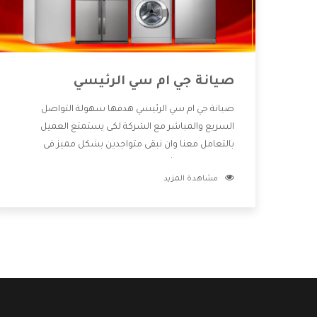
صيانة جي ام سي الرئيسي
صيانة جي ام سي الرئيسي هدفها سهولة التواصل
السريع والمباشر مع الشركة لكى يستمتع العميل
بالتعامل معنا وان نبقى متواجدين بشكل مميز فى
الاسواق فنحن شركة كبيرة نهتم بكل التفاصيل المهمة
مشاهدة المزيد
للعميل وان يستمتع بالخدمات التى تنفرد الشركة بها
والتى تكون منها خدمة الصيانة التى تكون من أهم
الخدمات التى يرغب بها العميل لأنها تحافظ على كفاءة
المنتج كما أن شركة جي ام سي تقدم لنا جميع الأجهزة
التى نبحث عنها وأقوى الأسعار التى تكون مناسبة لكثير
من العملاء