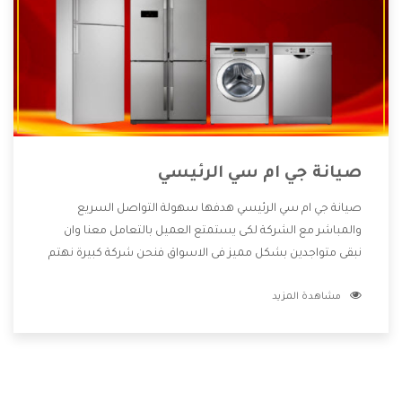
صيانة جي ام سي الرئيسي
صيانة جي ام سي الرئيسي هدفها سهولة التواصل السريع
والمباشر مع الشركة لكى يستمتع العميل بالتعامل معنا وان
نبقى متواجدين بشكل مميز فى الاسواق فنحن شركة كبيرة نهتم
بكل التفاصيل المهمة للعميل وان يستمتع بالخدمات التى تنفرد
مشاهدة المزيد
الشركة بها والتى تكون منها خدمة الصيانة التى تكون من أهم
الخدمات التى يرغب بها العميل لأنها تحافظ على كفاءة المنتج
كما أن شركة جي ام سي تقدم لنا جميع الأجهزة التى نبحث عنها
وأقوى الأسعار التى تكون مناسبة لكثير من العملاء