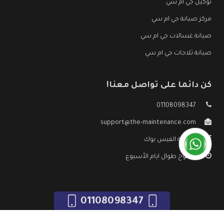
توكيل جي ام سي
مركز صيانة جي ام سي
صيانة غسالات جي ام سي
صيانة ثلاجات جي ام سي
كن دائما على تواصل معنا!
01108098347
support@the-maintenance.com
صفحة الفيس بوك
مفتوح طوال ايام الأسبوع
01108098347