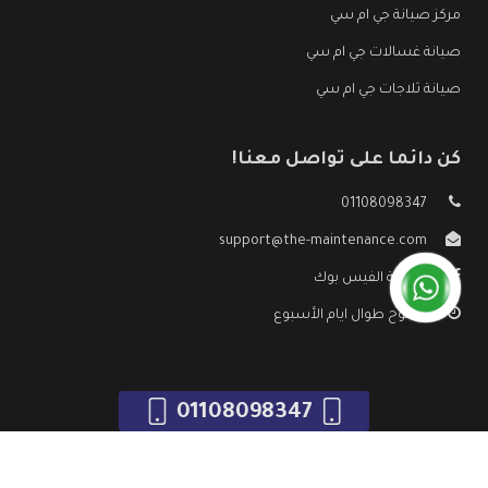
مركز صيانة جي ام سي
صيانة غسالات جي ام سي
صيانة ثلاجات جي ام سي
كن دائما على تواصل معنا!
01108098347
support@the-maintenance.com
صفحة الفيس بوك
مفتوح طوال ايام الأسبوع
01108098347
جميع الحقوق محفوظه ©
صيانة جي ام سي