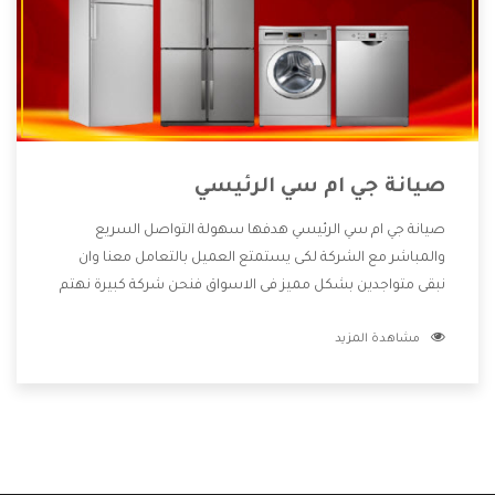
صيانة جي ام سي الرئيسي
صيانة جي ام سي الرئيسي هدفها سهولة التواصل السريع
والمباشر مع الشركة لكى يستمتع العميل بالتعامل معنا وان
نبقى متواجدين بشكل مميز فى الاسواق فنحن شركة كبيرة نهتم
بكل التفاصيل المهمة للعميل وان يستمتع بالخدمات التى تنفرد
مشاهدة المزيد
الشركة بها والتى تكون منها خدمة الصيانة التى تكون من أهم
الخدمات التى يرغب بها العميل لأنها تحافظ على كفاءة المنتج
كما أن شركة جي ام سي تقدم لنا جميع الأجهزة التى نبحث عنها
وأقوى الأسعار التى تكون مناسبة لكثير من العملاء