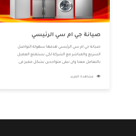
صيانة جي ام سي الرئيسي
صيانة جي ام سي الرئيسي هدفها سهولة التواصل
السريع والمباشر مع الشركة لكى يستمتع العميل
بالتعامل معنا وان نبقى متواجدين بشكل مميز فى
الاسواق فنحن شركة كبيرة نهتم بكل التفاصيل المهمة
مشاهدة المزيد
للعميل وان يستمتع بالخدمات التى تنفرد الشركة بها
والتى تكون منها خدمة الصيانة التى تكون من أهم
الخدمات التى يرغب بها العميل لأنها تحافظ على كفاءة
المنتج كما أن شركة جي ام سي تقدم لنا جميع الأجهزة
التى نبحث عنها وأقوى الأسعار التى تكون مناسبة لكثير
من العملاء