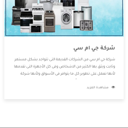
شركة جي ام سي
شركة جي ام سي من الشركات القديمة التى تتواجد بشكل مستمر
وثابت ويثق بها الكثير من الاشخاص وفى كل الأجهزة التى تقدمها
لأنها تعمل على تطوير كل ما يتوافر فى الأسواق ولأنها شركة
معروفة تهتم جدا بتوفير أفضل خدمات ما بعد البيع مع المنتجات
مشاهدة المزيد
وتقدم للعملاء أقوى العروض والخصومات التى تسهل على
المستهلك الاستمتاع بشراء جميع ما نقدمه لكم معنا هتجد كل
ما هو جديد وأفضل