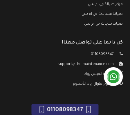
مركز صيانة جي ام سي
صيانة غسالات جي ام سي
صيانة ثلاجات جي ام سي
كن دائما على تواصل معنا!
01108098347
support@the-maintenance.com
صفحة الفيس بوك
مفتوح طوال ايام الأسبوع
01108098347
جميع الحقوق محفوظه ©
صيانة جي ام سي