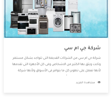
شركة جي ام سي
شركة جي ام سي من الشركات القديمة التى تتواجد بشكل مستمر
وثابت ويثق بها الكثير من الاشخاص وفى كل الأجهزة التى تقدمها
لأنها تعمل على تطوير كل ما يتوافر فى الأسواق ولأنها شركة
معروفة تهتم جدا بتوفير أفضل خدمات ما بعد البيع مع المنتجات
مشاهدة المزيد
وتقدم للعملاء أقوى العروض والخصومات التى تسهل على
المستهلك الاستمتاع بشراء جميع ما نقدمه لكم معنا هتجد كل
ما هو جديد وأفضل