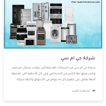
شركة جي ام سي
شركة جي ام سي من الشركات القديمة التى تتواجد بشكل مستمر
وثابت ويثق بها الكثير من الاشخاص وفى كل الأجهزة التى تقدمها
لأنها تعمل على تطوير كل ما يتوافر فى الأسواق ولأنها شركة
معروفة تهتم جدا بتوفير أفضل خدمات ما بعد البيع مع المنتجات
مشاهدة المزيد
وتقدم للعملاء أقوى العروض والخصومات التى تسهل على
المستهلك الاستمتاع بشراء جميع ما نقدمه لكم معنا هتجد كل
ما هو جديد وأفضل