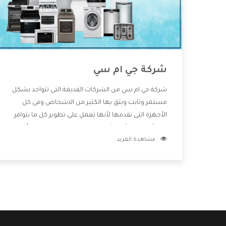
شركة جي ام سي
شركة جي ام سي من الشركات القديمة التى تتواجد بشكل
مستمر وثابت ويثق بها الكثير من الاشخاص وفى كل
الأجهزة التى تقدمها لأنها تعمل على تطوير كل ما يتوافر
فى الأسواق ولأنها شركة معروفة تهتم جدا بتوفير أفضل
مشاهدة المزيد
خدمات ما بعد البيع مع المنتجات وتقدم للعملاء أقوى
العروض والخصومات التى تسهل على المستهلك
الاستمتاع بشراء جميع ما نقدمه لكم معنا هتجد كل ما
هو جديد وأفضل