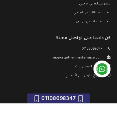
مركز صيانة جي ام سي
صيانة غسالات جي ام سي
صيانة ثلاجات جي ام سي
كن دائما على تواصل معنا!
01108098347
support@the-maintenance.com
صفحة الفيس بوك
مفتوح طوال ايام الأسبوع
01108098347
جميع الحقوق محفوظه ©
صيانة جي ام سي