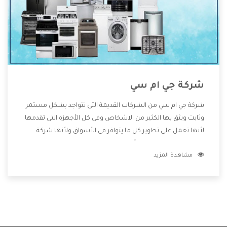
شركة جي ام سي
شركة جي ام سي من الشركات القديمة التى تتواجد بشكل مستمر
وثابت ويثق بها الكثير من الاشخاص وفى كل الأجهزة التى تقدمها
لأنها تعمل على تطوير كل ما يتوافر فى الأسواق ولأنها شركة
معروفة تهتم جدا بتوفير أفضل خدمات ما بعد البيع مع المنتجات
مشاهدة المزيد
وتقدم للعملاء أقوى العروض والخصومات التى تسهل على
المستهلك الاستمتاع بشراء جميع ما نقدمه لكم معنا هتجد كل
ما هو جديد وأفضل