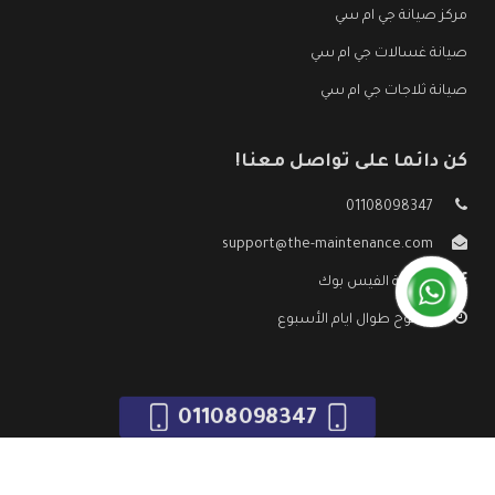
مركز صيانة جي ام سي
صيانة غسالات جي ام سي
صيانة ثلاجات جي ام سي
كن دائما على تواصل معنا!
01108098347
support@the-maintenance.com
صفحة الفيس بوك
مفتوح طوال ايام الأسبوع
01108098347
جميع الحقوق محفوظه ©
صيانة جي ام سي