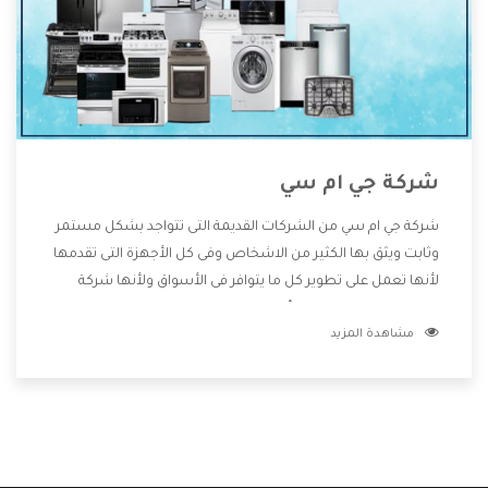
شركة جي ام سي
شركة جي ام سي من الشركات القديمة التى تتواجد بشكل مستمر
وثابت ويثق بها الكثير من الاشخاص وفى كل الأجهزة التى تقدمها
لأنها تعمل على تطوير كل ما يتوافر فى الأسواق ولأنها شركة
معروفة تهتم جدا بتوفير أفضل خدمات ما بعد البيع مع المنتجات
مشاهدة المزيد
وتقدم للعملاء أقوى العروض والخصومات التى تسهل على
المستهلك الاستمتاع بشراء جميع ما نقدمه لكم معنا هتجد كل
ما هو جديد وأفضل