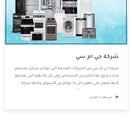
شركة جي ام سي
شركة جي ام سي من الشركات القديمة التى تتواجد بشكل مستمر
وثابت ويثق بها الكثير من الاشخاص وفى كل الأجهزة التى تقدمها
لأنها تعمل على تطوير كل ما يتوافر فى الأسواق ولأنها شركة
معروفة تهتم جدا بتوفير أفضل خدمات ما بعد البيع مع المنتجات
مشاهدة المزيد
وتقدم للعملاء أقوى العروض والخصومات التى تسهل على
المستهلك الاستمتاع بشراء جميع ما نقدمه لكم معنا هتجد كل
ما هو جديد وأفضل