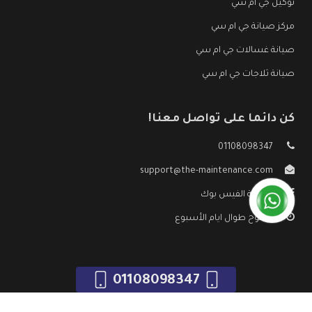
توكيل جي ام سي
مركز صيانة جي ام سي
صيانة غسالات جي ام سي
صيانة ثلاجات جي ام سي
كن دائما على تواصل معنا!
01108098347
support@the-maintenance.com
صفحة الفيس بوك
مفتوح طوال ايام الأسبوع
01108098347